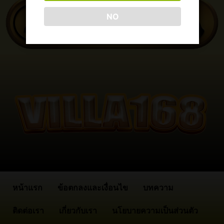
NO
หน้าแรก
ข้อตกลงและเงื่อนไข
บทความ
ติดต่อเรา
เกี่ยวกับเรา
นโยบายความเป็นส่วนตัว